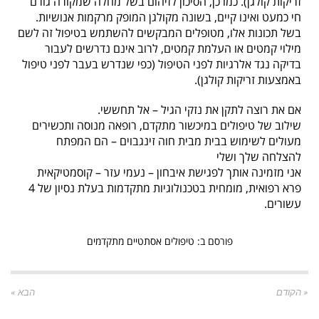
זריקות קולגן). כמו כן, הסיכון לזיהום בשל מחלה שמקורה גורם
חי כמעט ואינו קיים, בשונה מקולגן המופק מרקמות אנושיות.
בשל תכונות אלו, מטופלים המבקשים להשתמש בטיפול זה לשם
מילוי קמטים או העלמת קמטים, לרוב אינם נדרשים לעבור
בדיקה נגד אלרגיות לפני הטיפול (כפי שנדרש בעבר לפני טיפול
באמצעות זריקות קולגן).
אם את רוצה לתקן את נזקי הגיל – אל תחששי.
שילוב של טיפולים במיכשור מתקדם, רופאה מנוסה ותכשירים
מעולים לשימוש בבית מבית חוה זינגבוים – הם המפתח
להצלחה שלך ושלי
אני מזמינה אותך לפגישת איבחון – נעמי עזר – קוסמטיקאית
פרא רפואית, מומחית בטכנולוגיות מתקדמות בעלת נסיון של 4
עשורים.
פורסם ב:
טיפולים אסתטיים מתקדמים
« הקודם
הבא »