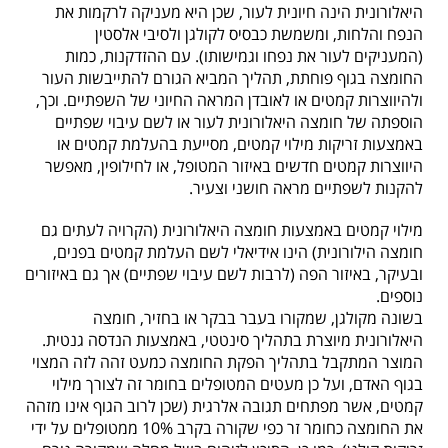
היאלורונית הינה חיונית לעור, שכן היא מעניקה לרקמות את
הנפח והלחות, ומשמשת כבסיס לקולגן ולסיבי אלסטין
(המעניקים לעור את נפחו וגמישותו). עם ההזדקנות, כמות
החומצה בגוף פוחתת, תהליך המביא הגורם להתייבשות העור
ולהיווצרות קמטים או לאובדן המראה החיוני של השפתיים. וכך,
הוספתה של חומצה היאלורונית לעור או לשם עיבוי שפתיים
באמצעות זריקות מילוי קמטים, מסייעת בהעלמת קמטים או
היווצרות קמטים חדשים באיזור המטופל, או לחילופין, מאפשר
להקנות לשפתיים מראה חושני וצעיר.
מילוי קמטים באמצעות חומצה היאלורונית (הקרויה לעתים גם
חומצה הילורונית) הינו אידיאלי לשם העלמת קמטים בפנים,
ובעיקר, באיזור הפה (לרבות לשם עיבוי שפתיים) אך גם באיזורים
נוספים.
בשונה מקולגן, שמקורו בעבר בבקר או בחזיר, חומצה
היאלורונית מיוצרת בתהליך סינטטי, באמצעות הנדסה גנטית.
המוצר המתקבל בתהליך הפקת החומצה כמעט זהה לזה המצוי
בגוף האדם, ועל כן מעטים המטופלים בחומר זה לצורך מילוי
קמטים, אשר מפתחים תגובה אלרגית (שכן לרוב הגוף אינו מזהה
את החומצה כחומר זר כפי שקורה בקרב 10% ממטופלים על ידי