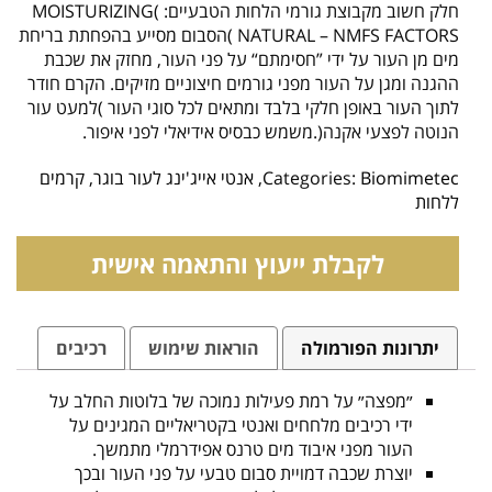
חלק חשוב מקבוצת גורמי הלחות הטבעיים: )MOISTURIZING
NATURAL – NMFS FACTORS )הסבום מסייע בהפחתת בריחת
מים מן העור על ידי ”חסימתם“ על פני העור, מחזק את שכבת
ההגנה ומגן על העור מפני גורמים חיצוניים מזיקים. הקרם חודר
לתוך העור באופן חלקי בלבד ומתאים לכל סוגי העור )למעט עור
הנוטה לפצעי אקנה(.משמש כבסיס אידיאלי לפני איפור.
Biomimetec
Categories:
,
אנטי אייג'ינג לעור בוגר
,
קרמים
ללחות
לקבלת ייעוץ והתאמה אישית
יתרונות הפורמולה
הוראות שימוש
רכיבים
״מפצה״ על רמת פעילות נמוכה של בלוטות החלב על
ידי רכיבים מלחחים ואנטי בקטריאליים המגינים על
העור מפני איבוד מים טרנס אפידרמלי מתמשך.
יוצרת שכבה דמויית סבום טבעי על פני העור ובכך