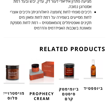
מציעה פתרון אידיאלי לעור דק, עדין, יבש ובעל רמת
אסטרוגן נמוכה.
רכיבים סופחי לחות )חומצה היאלורונית( ורכיבים אוצרי
לחות מסייעים בשמירה על רמת לחות ומאזן מים
תקינים ואופטימלים )הומאוסטזיס – רמת לחות מספקת
ומאוזנת בשכבות האפידרמיס והדרמיס
RELATED PRODUCTS
ביופפטיד
ביומימטק
מויסטרוייזר
PROPHECY
סיסטם
פלוס
CREAM
קרם